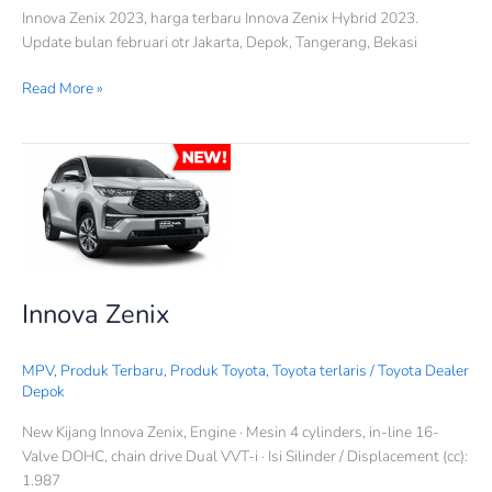
Innova Zenix 2023, harga terbaru Innova Zenix Hybrid 2023.
Update bulan februari otr Jakarta, Depok, Tangerang, Bekasi
Read More »
Innova
Zenix
Innova Zenix
MPV
,
Produk Terbaru
,
Produk Toyota
,
Toyota terlaris
/
Toyota Dealer
Depok
New Kijang Innova Zenix, Engine · Mesin 4 cylinders, in-line 16-
Valve DOHC, chain drive Dual VVT-i · Isi Silinder / Displacement (cc):
1.987