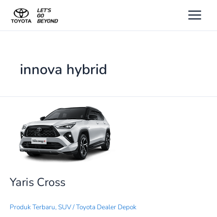
Lewati
ke
konten
innova hybrid
Yaris
Cross
Yaris Cross
Produk Terbaru
,
SUV
/
Toyota Dealer Depok