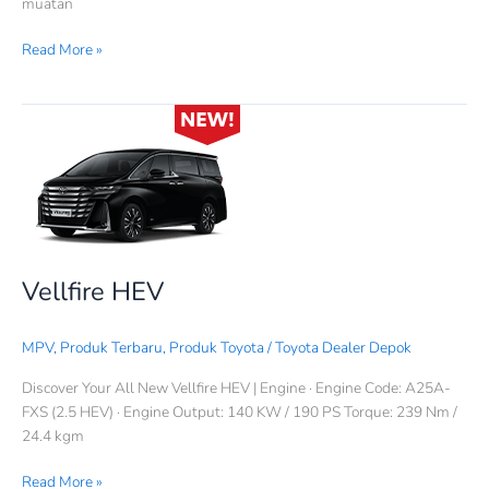
muatan
Read More »
Vellfire
HEV
Vellfire HEV
MPV
,
Produk Terbaru
,
Produk Toyota
/
Toyota Dealer Depok
Discover Your All New Vellfire HEV | Engine · Engine Code: A25A-
FXS (2.5 HEV) · Engine Output: 140 KW / 190 PS Torque: 239 Nm /
24.4 kgm
Read More »