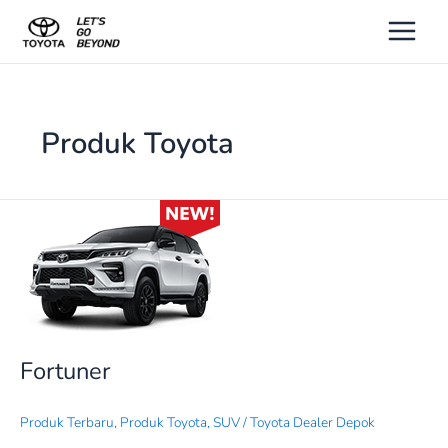
Lewati
ke
konten
Produk Toyota
Fortuner
Fortuner
Produk Terbaru
,
Produk Toyota
,
SUV
/
Toyota Dealer Depok