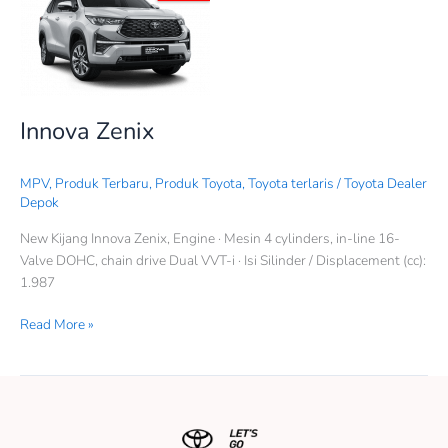
Zenix
Innova Zenix
MPV
,
Produk Terbaru
,
Produk Toyota
,
Toyota terlaris
/
Toyota Dealer
Depok
New Kijang Innova Zenix, Engine · Mesin 4 cylinders, in-line 16-
Valve DOHC, chain drive Dual VVT-i · Isi Silinder / Displacement (cc):
1.987
Read More »