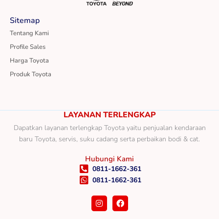
Sitemap
Tentang Kami
Profile Sales
Harga Toyota
Produk Toyota
LAYANAN TERLENGKAP
Dapatkan layanan terlengkap Toyota yaitu penjualan kendaraan
baru Toyota, servis, suku cadang serta perbaikan bodi & cat.
Hubungi Kami
0811-1662-361
0811-1662-361
I
F
n
a
s
c