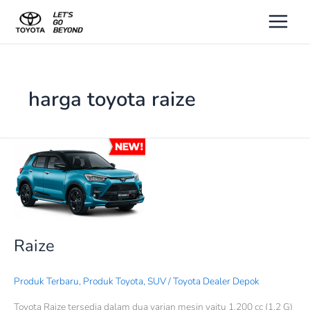
Lewati
ke
konten
harga toyota raize
Raize
Raize
Produk Terbaru
,
Produk Toyota
,
SUV
/
Toyota Dealer Depok
Toyota Raize tersedia dalam dua varian mesin yaitu 1.200 cc (1.2 G)