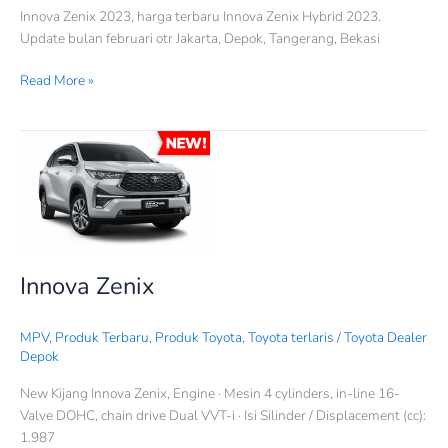
Innova Zenix 2023, harga terbaru Innova Zenix Hybrid 2023.
Update bulan februari otr Jakarta, Depok, Tangerang, Bekasi
Read More »
Innova
Zenix
Innova Zenix
MPV
,
Produk Terbaru
,
Produk Toyota
,
Toyota terlaris
/
Toyota Dealer
Depok
New Kijang Innova Zenix, Engine · Mesin 4 cylinders, in-line 16-
Valve DOHC, chain drive Dual VVT-i · Isi Silinder / Displacement (cc):
1.987