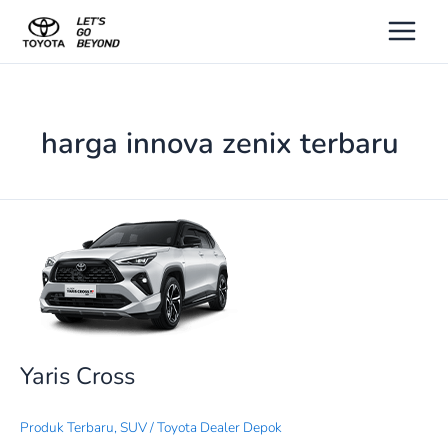
Lewati
ke
konten
harga innova zenix terbaru
Yaris
Cross
Yaris Cross
Produk Terbaru
,
SUV
/
Toyota Dealer Depok