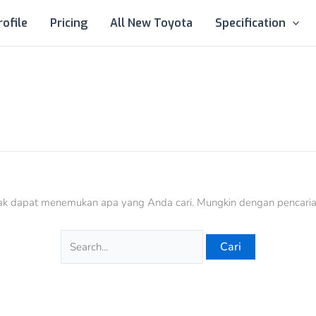
Cari
rofile
Pricing
All New Toyota
Specification
untuk:
dak dapat menemukan apa yang Anda cari. Mungkin dengan pencar