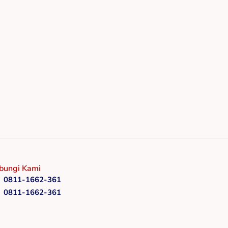
bungi Kami
0811-1662-361
0811-1662-361