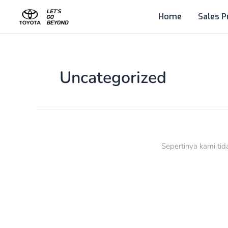
Lewati
Home
Sales P
ke
konten
Uncategorized
Sepertinya kami ti