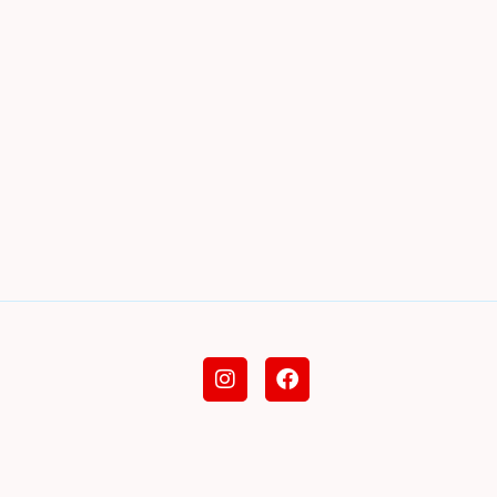
I
F
n
a
s
c
t
e
a
b
g
o