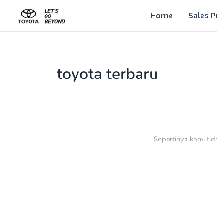
Lewati
Home
Sales P
ke
konten
toyota terbaru
Sepertinya kami ti