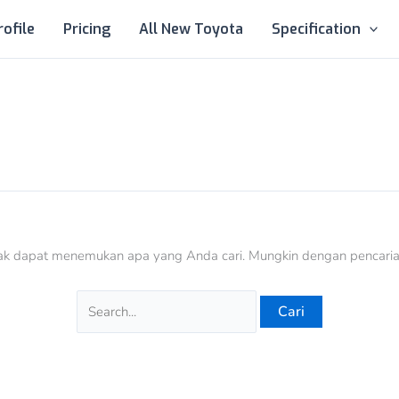
Cari
rofile
Pricing
All New Toyota
Specification
untuk:
dak dapat menemukan apa yang Anda cari. Mungkin dengan pencar