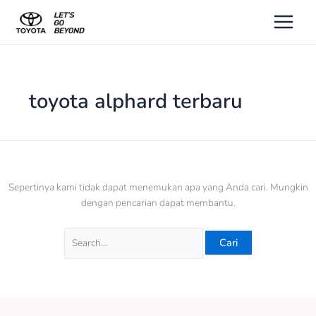
Lewati
Cari
ke
untuk:
konten
toyota alphard terbaru
Sepertinya kami tidak dapat menemukan apa yang Anda cari. Mungkin
dengan pencarian dapat membantu.