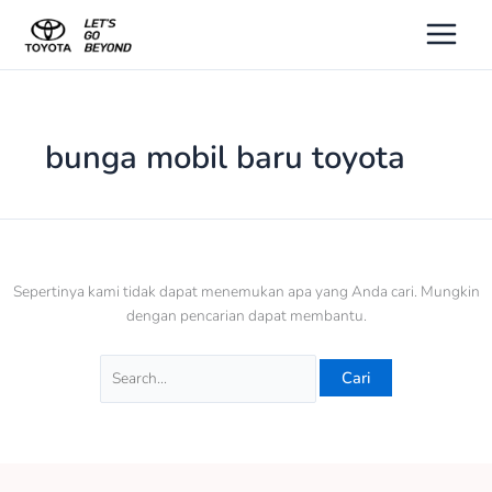
Lewati
Cari
ke
untuk:
konten
bunga mobil baru toyota
Sepertinya kami tidak dapat menemukan apa yang Anda cari. Mungkin
dengan pencarian dapat membantu.