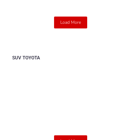
Read More
Load More
SUV TOYOTA
Raize
Toyota Raize tersedia dalam dua...
Read More