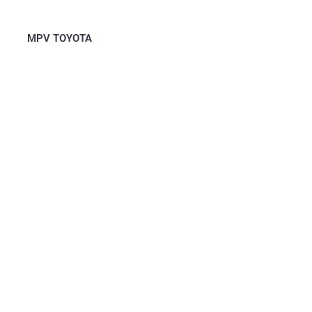
MPV TOYOTA
Avanza
Calya
MPV (Multi Purpose Vehicle) Tipe...
Discover Your New Calya -...
Read More
Read More
Innova Zenix
New Kijang Innova Zenix, Engine...