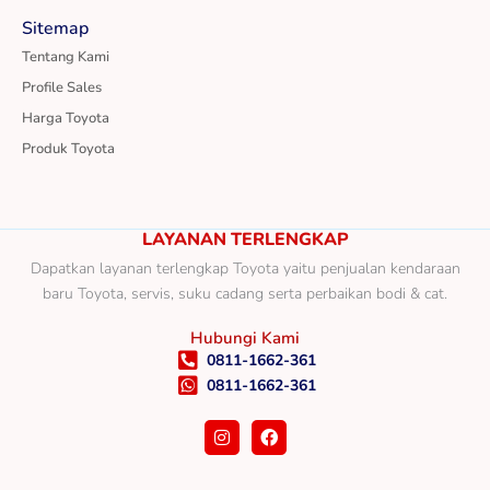
Sitemap
Tentang Kami
Profile Sales
Harga Toyota
Produk Toyota
LAYANAN TERLENGKAP
Dapatkan layanan terlengkap Toyota yaitu penjualan kendaraan
baru Toyota, servis, suku cadang serta perbaikan bodi & cat.
Hubungi Kami
0811-1662-361
0811-1662-361
I
F
n
a
s
c
t
e